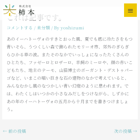
内
メ
容
これは記事です。
を
イ
ス
コメントする
/
未分類
/ By
yoshizumi
ン
キ
あのイーハトーヴォのすきとおった風、夏でも底に冷たさをもつ
ッ
メ
青いそら、うつくしい森で飾られたモリーオ市、郊外のぎらぎ
プ
らひかる草の波。またそのなかでいっしょになったたくさんの
ニ
ひとたち、ファゼーロとロザーロ、羊飼のミーロや、顔の赤いこ
ュ
どもたち、地主のテーモ、山猫博士のボーガント・デストゥパー
ゴなど、いまこの暗い巨きな石の建物のなかで考えていると、
ー
みんなむかし風のなつかしい青い幻燈のように思われます。で
は、わたくしはいつかの小さなみだしをつけながら、しずかに
あの年のイーハトーヴォの五月から十月までを書きつけましょ
う。
←
前の投稿
次の投稿
→